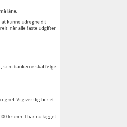
må låne.
d at kunne udregne dit
t, når alle faste udgifter
r, som bankerne skal følge.
egnet. Vi giver dig her et
000 kroner. I har nu kigget