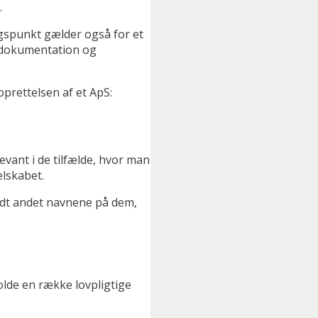
.
ngspunkt gælder også for et
il dokumentation og
oprettelsen af et ApS:
evant i de tilfælde, hvor man
elskabet.
andt andet navnene på dem,
olde en række lovpligtige