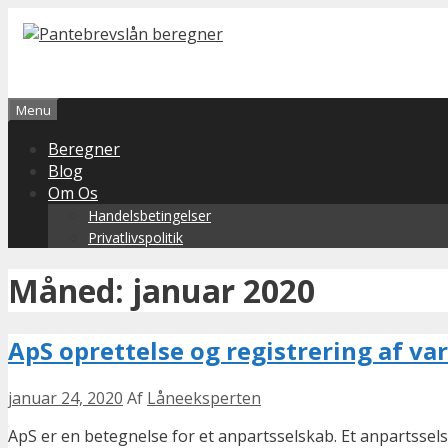
Hop til indhold
Menu
Beregner
Blog
Om Os
Handelsbetingelser
Privatlivspolitik
Måned: januar 2020
ApS oprettelse og registrering af v
januar 24, 2020
Af
Låneeksperten
ApS er en betegnelse for et anpartsselskab. Et anpartsselsk