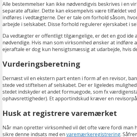
Alle bestemmelser kan ikke nødvendigvis beskrives i en 
separate aftaler. Dette kan eksempelvis være tilfældet ved
indføres i vedtægterne. Der er tale om forhold såsom, hvord
arbejde i selskabet. Disse forhold regulerer ejerskabet i se
Da vedtægter er offentligt tilgængelige, er det en god ide
nødvendige. Hvis man som virksomhed ønsker at indføre andr
ejeraftale er dog kun hensigtsmæssig at udarbejde, hvis de
Vurderingsberetning
Dernæst vil en ekstern part enten i form af en revisor, ban
stede ved stiftelsen af selskabet. Der er ligeledes mulighe
stedet indskyder et andet formuegode, som fx værdigenstan
ophavsrettigheder). Et apportindskud kræver en revisorp
Husk at registrere varemærket
Når man opretter virksomhed vil det ofte være fordi man ha
sikre denne indsats med en
varemærkeregistrering
. Såfre