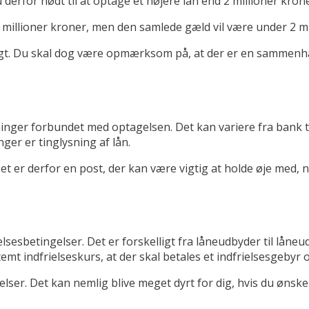
du derfor nødt til at optage et højere lån end 2 millioner kro
2 millioner kroner, men den samlede gæld vil være under 2 mi
uligt. Du skal dog være opmærksom på, at der er en sammen
inger forbundet med optagelsen. Det kan variere fra bank ti
er er tinglysning af lån.
t er derfor en post, der kan være vigtig at holde øje med, 
ielsesbetingelser. Det er forskelligt fra låneudbyder til låne
t indfrielseskurs, at der skal betales et indfrielsesgebyr o
gelser. Det kan nemlig blive meget dyrt for dig, hvis du ønsker 