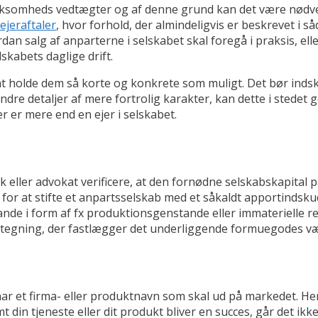
virksomheds vedtægter og af denne grund kan det være nødv
ejeraftaler
, hvor forhold, der almindeligvis er beskrevet i 
an salg af anparterne i selskabet skal foregå i praksis, ell
lskabets daglige drift.
 at holde dem så korte og konkrete som muligt. Det bør indsk
e detaljer af mere fortrolig karakter, kan dette i stedet gø
r er mere end en ejer i selskabet.
k eller advokat verificere, at den fornødne selskabskapital p
d for at stifte et anpartsselskab med et såkaldt apportindsku
de i form af fx produktionsgenstande eller immaterielle ret
åtegning, der fastlægger det underliggende formuegodes væ
r et firma- eller produktnavn som skal ud på markedet. Her 
mt din tjeneste eller dit produkt bliver en succes, går det i