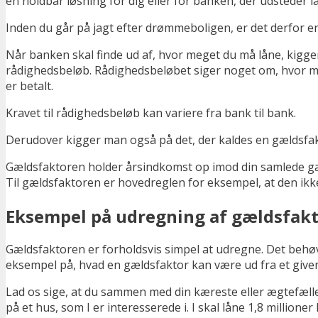
en holdbar løsning for dig eller for banken, der udsteder l
Inden du går på jagt efter drømmeboligen, er det derfor e
Når banken skal finde ud af, hvor meget du må låne, kigger
rådighedsbeløb. Rådighedsbeløbet siger noget om, hvor man
er betalt.
Kravet til rådighedsbeløb kan variere fra bank til bank.
Derudover kigger man også på det, der kaldes en gældsfakt
Gældsfaktoren holder årsindkomst op imod din samlede gæl
Til gældsfaktoren er hovedreglen for eksempel, at den ikke
Eksempel på udregning af gældsfak
Gældsfaktoren er forholdsvis simpel at udregne. Det behøve
eksempel på, hvad en gældsfaktor kan være ud fra et given
Lad os sige, at du sammen med din kæreste eller ægtefælle
på et hus, som I er interesserede i. I skal låne 1,8 million