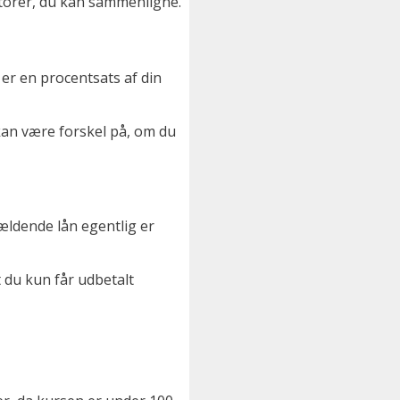
ktorer, du kan sammenligne.
 er en procentsats af din
kan være forskel på, om du
ældende lån egentlig er
t du kun får udbetalt