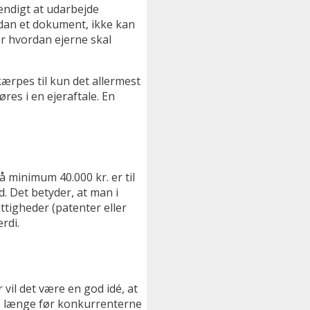
endigt at udarbejde
sådan et dokument, ikke kan
er hvordan ejerne skal
ærpes til kun det allermest
res i en ejeraftale. En
å minimum 40.000 kr. er til
d. Det betyder, at man i
tigheder (patenter eller
rdi.
vil det være en god idé, at
kke længe før konkurrenterne