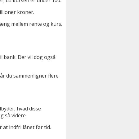
ner, da kursen er under 100.
llioner kroner.
hæng mellem rente og kurs.
l bank. Der vil dog også
når du sammenligner flere
udbyder, hvad disse
g så videre.
at indfri lånet før tid.