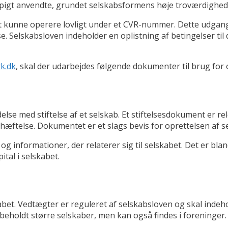
yppigt anvendte, grundet selskabsformens høje troværdighed
r at kunne operere lovligt under et CVR-nummer. Dette udga
else. Selskabsloven indeholder en oplistning af betingelser t
rk.dk
, skal der udarbejdes følgende dokumenter til brug for 
lse med stiftelse af et selskab. Et stiftelsesdokument er rel
t hæftelse. Dokumentet er et slags bevis for oprettelsen af s
g informationer, der relaterer sig til selskabet. Det er bl
tal i selskabet.
kabet. Vedtægter er reguleret af selskabsloven og skal indeh
eholdt større selskaber, men kan også findes i foreninger.