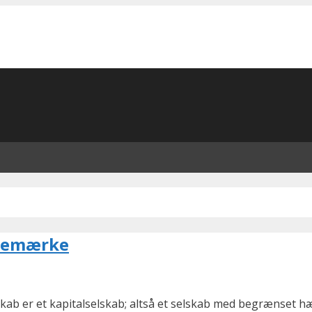
aremærke
ab er et kapitalselskab; altså et selskab med begrænset hæft