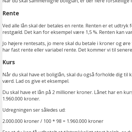
Når du skal sammenligne boliglån, er der flere forskellige
Rente
Ved alle lån skal der betales en rente. Renten er et udtryk
restgæld. Det kan for eksempel være 1,5 %. Renten kan varie
Jo højere rentesats, jo mere skal du betale i kroner og ø
har fast rente eller variabel rente. Det kommer vi til senere
Kurs
Når du skal have et boliglån, skal du også forholde dig ti
værd. Lad os give et eksempel.
Du skal have et lån på 2 millioner kroner. Lånet har en kur
1.960.000 kroner.
Udregningen ser således ud:
2.000.000 kroner / 100 * 98 = 1.960.000 kroner