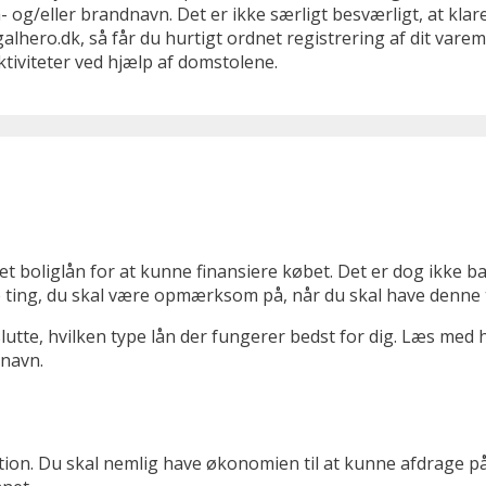
a- og/eller brandnavn. Det er ikke særligt besværligt, at kl
alhero.dk, så får du hurtigt ordnet registrering af dit vare
ktiviteter ved hjælp af domstolene.
 boliglån for at kunne finansiere købet. Det er dog ikke ba
ge ting, du skal være opmærksom på, når du skal have denne 
slutte, hvilken type lån der fungerer bedst for dig. Læs med h
tnavn.
n. Du skal nemlig have økonomien til at kunne afdrage på l