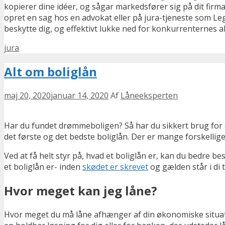
kopierer dine idéer, og sågar markedsfører sig på dit firm
opret en sag hos en advokat eller på jura-tjeneste som Leg
beskytte dig, og effektivt lukke ned for konkurrenternes a
Kategorier
jura
Alt om boliglån
maj 20, 2020
januar 14, 2020
Af
Låneeksperten
Har du fundet drømmeboligen? Så har du sikkert brug for et
det første og det bedste boliglån. Der er mange forskelli
Ved at få helt styr på, hvad et boliglån er, kan du bedre be
et boliglån er- inden
skødet er skrevet
og gælden står i di 
Hvor meget kan jeg låne?
Hvor meget du må låne afhænger af din økonomiske situatio