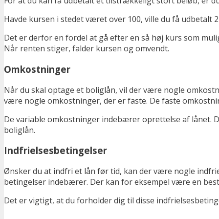
For at du kan få udbetalt et tilstrækkeligt stort beløb, er 
Havde kursen i stedet været over 100, ville du få udbetalt 
Det er derfor en fordel at gå efter en så høj kurs som m
Når renten stiger, falder kursen og omvendt.
Omkostninger
Når du skal optage et boliglån, vil der være nogle omkostn
være nogle omkostninger, der er faste. De faste omkostning
De variable omkostninger indebærer oprettelse af lånet. De
boliglån.
Indfrielsesbetingelser
Ønsker du at indfri et lån før tid, kan der være nogle indfr
betingelser indebærer. Der kan for eksempel være en bestem
Det er vigtigt, at du forholder dig til disse indfrielsesbetin