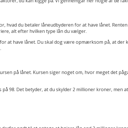
 faktorer, du kan kigge på. Vi gennemgår her nogle af de fa
 for, hvad du betaler låneudbyderen for at have lånet. Renten
re, alt efter hvilken type lån du vælger.
re for at have lånet. Du skal dog være opmærksom på, at der 
.
l kursen på lånet. Kursen siger noget om, hvor meget det påg
s på 98. Det betyder, at du skylder 2 millioner kroner, men a