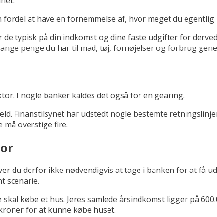
ånet.
n fordel at have en fornemmelse af, hvor meget du egentlig 
 de typisk på din indkomst og dine faste udgifter for derve
ge penge du har til mad, tøj, fornøjelser og forbrug generel
or. I nogle banker kaldes det også for en gearing.
d. Finanstilsynet har udstedt nogle bestemte retningslinje
 må overstige fire.
tor
r du derfor ikke nødvendigvis at tage i banken for at få udr
t scenarie.
 skal købe et hus. Jeres samlede årsindkomst ligger på 600.
er kroner for at kunne købe huset.